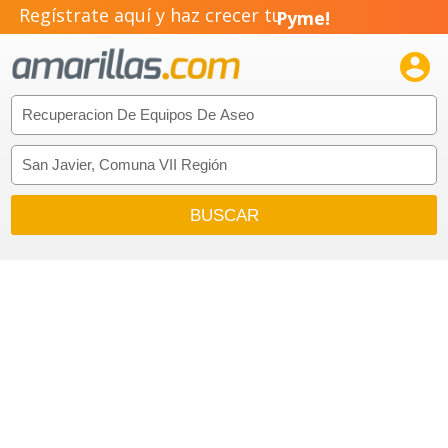
Regístrate aquí y haz crecer tu
Pyme!
Emprendimiento!
