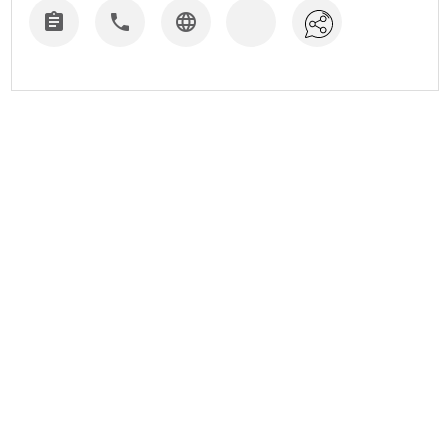


