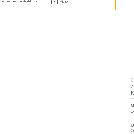

icadorademotoresbadilla.cl/
Vídeo
E
p
R
M
C
C
C