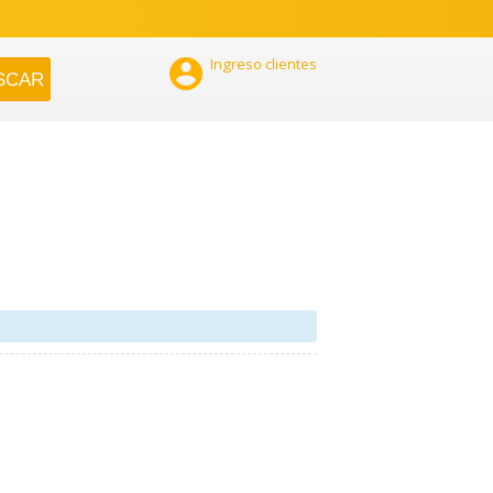

Ingreso clientes