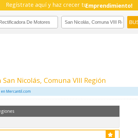
Regístrate aquí y haz crecer tu
Pyme!
Emprendimiento!
n San Nicolás, Comuna VIII Región
 en Mercantil.com
egiones