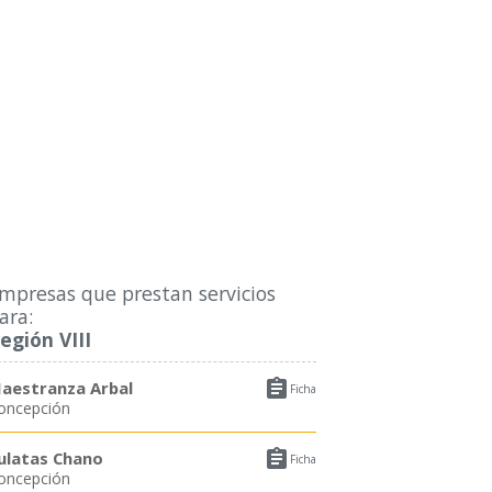
mpresas que prestan servicios
ara:
egión VIII

aestranza Arbal
Ficha
oncepción

ulatas Chano
Ficha
oncepción