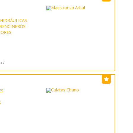
HIDRÁULICAS
 BENCINEROS
TORES
.cl/
ES
S