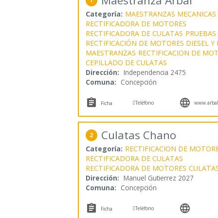
Maestranza Arbal
1
Categoría:
MAESTRANZAS MECANICAS
RECTIFICADORA DE MOTORES
RECTIFICADORA DE CULATAS
PRUEBAS 
RECTIFICACIÓN DE MOTORES DIESEL Y
MAESTRANZAS
RECTIFICACION DE MO
CEPILLADO DE CULATAS
Dirección:
Independencia 2475
Comuna:
Concepción



Teléfono
www.arbal
Ficha
Culatas Chano
2
Categoría:
RECTIFICACION DE MOTOR
RECTIFICADORA DE CULATAS
RECTIFICADORA DE MOTORES
CULATA
Dirección:
Manuel Gutierrez 2027
Comuna:
Concepción



Teléfono
Ficha