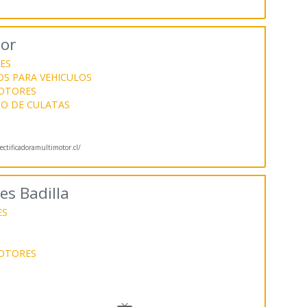
tor
ES
S PARA VEHICULOS
MOTORES
DO DE CULATAS
ctificadoramultimotor.cl/
es Badilla
ES
MOTORES