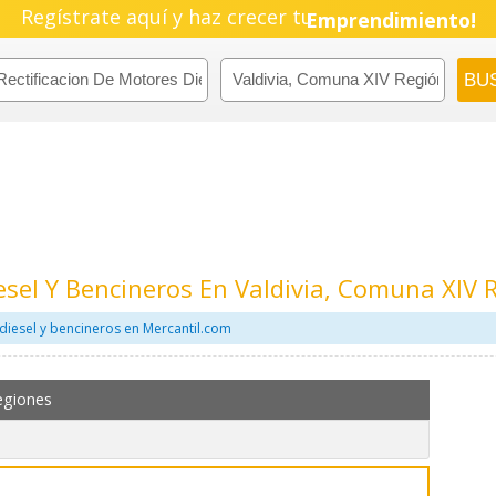
Pyme!
Regístrate aquí y haz crecer tu
Emprendimiento!
esel Y Bencineros En Valdivia, Comuna XIV 
diesel y bencineros en Mercantil.com
egiones