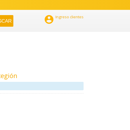

Ingreso clientes
Región