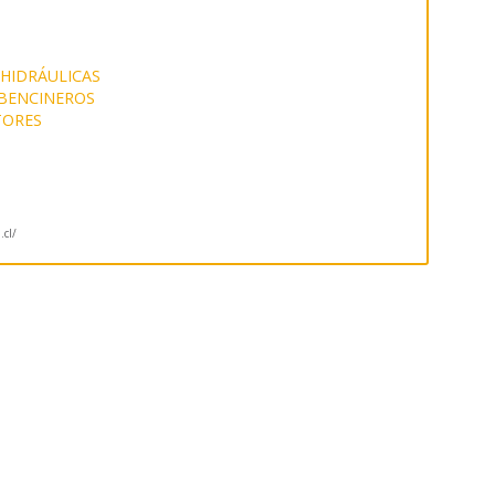
HIDRÁULICAS
 BENCINEROS
TORES
.cl/