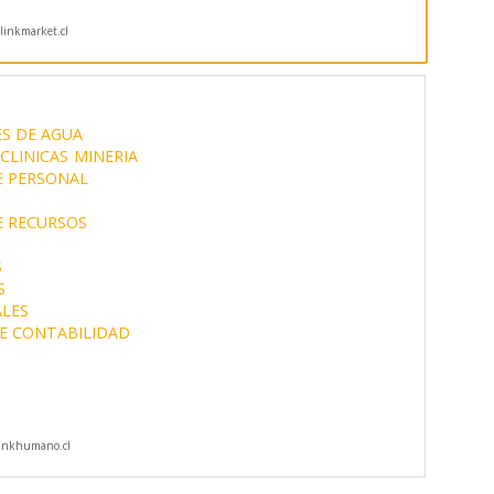
inkmarket.cl
S DE AGUA
CLINICAS
MINERIA
E PERSONAL
E RECURSOS
S
S
ALES
DE CONTABILIDAD
inkhumano.cl