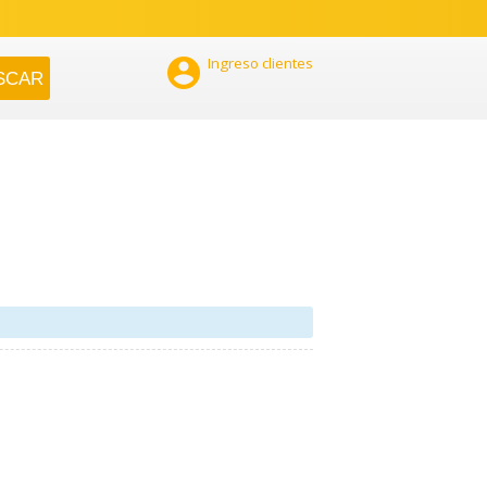

Ingreso clientes