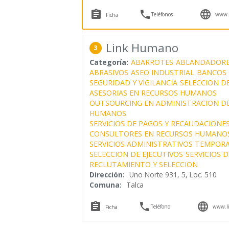



Teléfonos
www.l
Ficha
Link Humano
3
Categoría:
ABARROTES
ABLANDADORE
ABRASIVOS
ASEO INDUSTRIAL
BANCOS
SEGURIDAD Y VIGILANCIA
SELECCION D
ASESORIAS EN RECURSOS HUMANOS
OUTSOURCING EN ADMINISTRACION D
HUMANOS
SERVICIOS DE PAGOS Y RECAUDACIONE
CONSULTORES EN RECURSOS HUMANO
SERVICIOS ADMINISTRATIVOS TEMPOR
SELECCION DE EJECUTIVOS
SERVICIOS 
RECLUTAMIENTO Y SELECCION
Dirección:
Uno Norte 931, 5, Loc. 510
Comuna:
Talca



Teléfono
www.l
Ficha