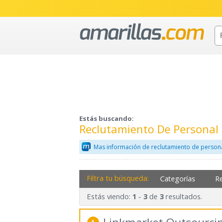
Estás buscando:
Reclutamiento De Personal 
Mas información de reclutamiento de persona
Filtra tu búsqueda:
Categorías
R
Estás viendo:
-
de
resultados.
1
3
3