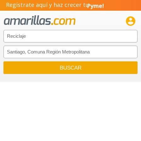
Regístrate aquí y haz crecer tu
Pyme!
Emprendimiento!
