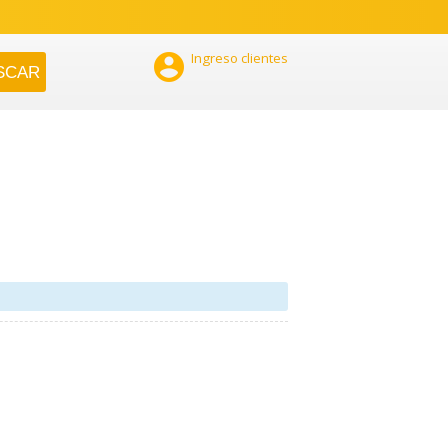

Ingreso clientes