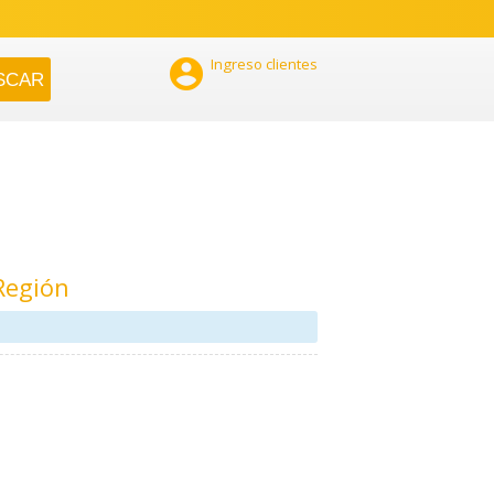

Ingreso clientes
Región