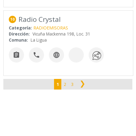
Radio Crystal
10
Categoría:
RADIOEMISORAS
Dirección:
Vicuña Mackenna 198, Loc. 31
Comuna:
La Ligua



❯
1
2
3