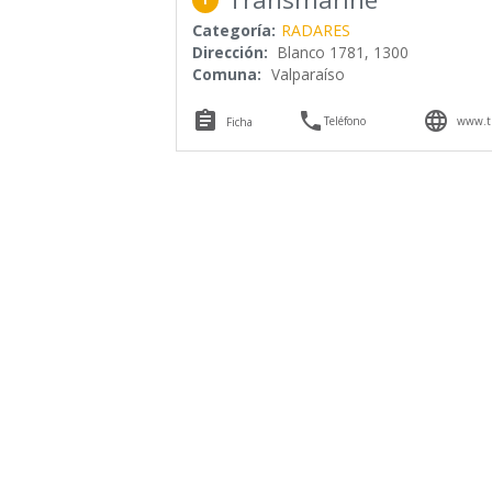
Categoría:
RADARES
Dirección:
Blanco 1781, 1300
Comuna:
Valparaíso



Teléfono
www.tr
Ficha