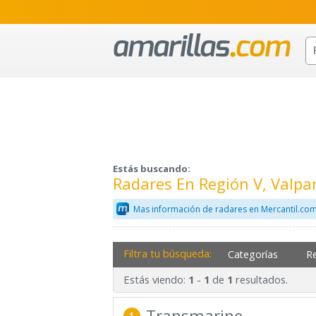
Estás buscando:
Radares En Región V, Valpa
Mas información de radares en Mercantil.co
Filtra tu búsqueda:
Categorías
R
Estás viendo:
-
de
resultados.
1
1
1
Transmarine
1