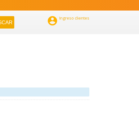

Ingreso clientes