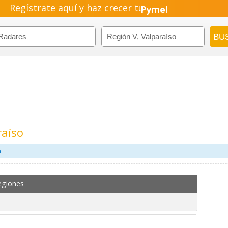
Regístrate aquí y haz crecer tu
Emprendimiento!
raíso
m
egiones