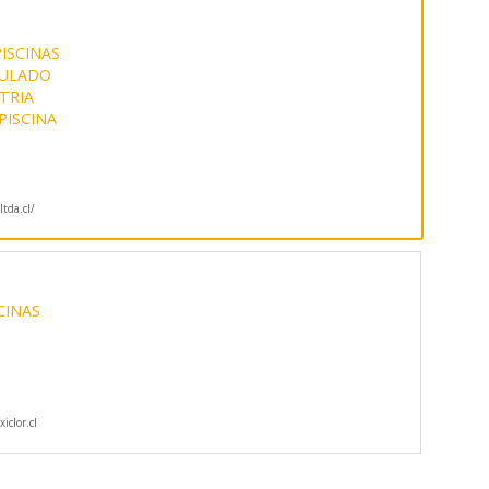
PISCINAS
ULADO
TRIA
PISCINA
tda.cl/
CINAS
iclor.cl