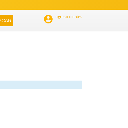

Ingreso clientes