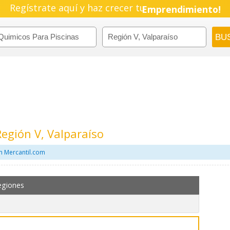
Regístrate aquí y haz crecer tu
Emprendimiento!
egión V, Valparaíso
n Mercantil.com
egiones