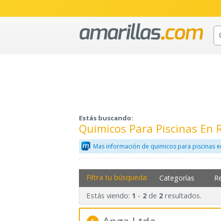
Estás buscando:
Quimicos Para Piscinas En R
Mas información de quimicos para piscinas e
Filtra tu búsqueda:
Categorías
R
Estás viendo:
-
de
resultados.
1
2
2