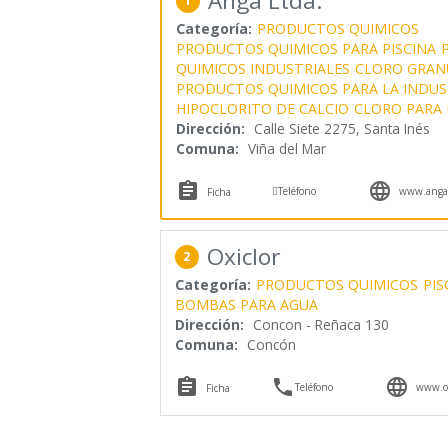
Anga Ltda.
1
Categoría:
PRODUCTOS QUIMICOS
PRODUCTOS QUIMICOS PARA PISCINA
QUIMICOS INDUSTRIALES
CLORO GRAN
PRODUCTOS QUIMICOS PARA LA INDUS
HIPOCLORITO DE CALCIO
CLORO PARA 
Dirección:
Calle Siete 2275, Santa Inés
Comuna:
Viña del Mar



Teléfono
www.angal
Ficha
Oxiclor
2
Categoría:
PRODUCTOS QUIMICOS
PIS
BOMBAS PARA AGUA
Dirección:
Concon - Reñaca 130
Comuna:
Concón



Teléfono
www.ox
Ficha