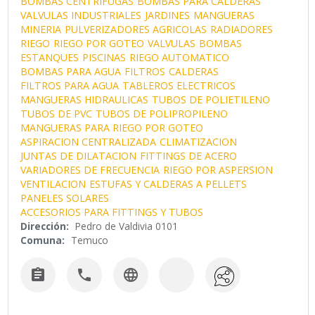
BOMBAS CENTRIFUGAS
BOMBAS PARA CALDERAS
VALVULAS INDUSTRIALES
JARDINES
MANGUERAS
MINERIA
PULVERIZADORES AGRICOLAS
RADIADORES
RIEGO
RIEGO POR GOTEO
VALVULAS
BOMBAS
ESTANQUES
PISCINAS
RIEGO AUTOMATICO
BOMBAS PARA AGUA
FILTROS
CALDERAS
FILTROS PARA AGUA
TABLEROS ELECTRICOS
MANGUERAS HIDRAULICAS
TUBOS DE POLIETILENO
TUBOS DE PVC
TUBOS DE POLIPROPILENO
MANGUERAS PARA RIEGO POR GOTEO
ASPIRACION CENTRALIZADA
CLIMATIZACION
JUNTAS DE DILATACION
FITTINGS DE ACERO
VARIADORES DE FRECUENCIA
RIEGO POR ASPERSION
VENTILACION
ESTUFAS Y CALDERAS A PELLETS
PANELES SOLARES
ACCESORIOS PARA FITTINGS Y TUBOS
Dirección:
Pedro de Valdivia 0101
Comuna:
Temuco


