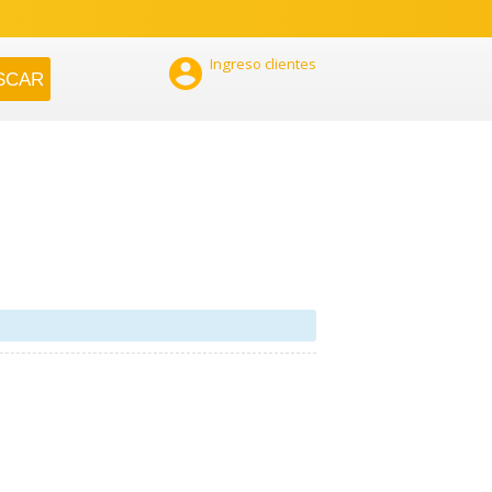

Ingreso clientes