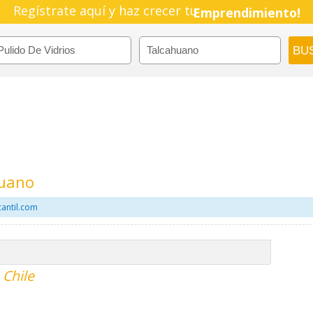
Regístrate aquí y haz crecer tu
Emprendimiento!
huano
cantil.com
 Chile