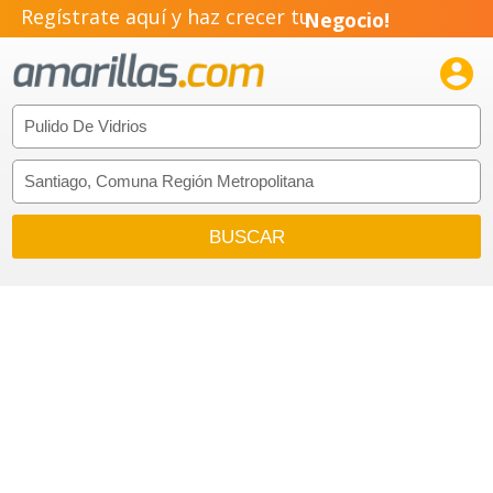
Regístrate aquí y haz crecer tu
Negocio!
Pyme!

Emprendimiento!