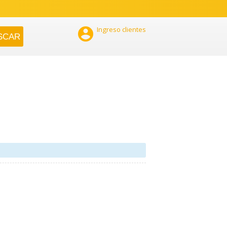

Ingreso clientes