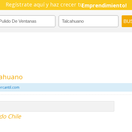
Regístrate aquí y haz crecer tu
Pyme!
Emprendimiento!
cahuano
rcantil.com
do Chile