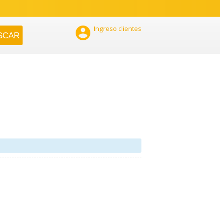

Ingreso clientes