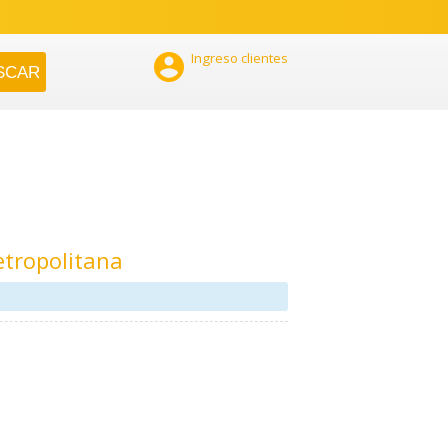

Ingreso clientes
etropolitana