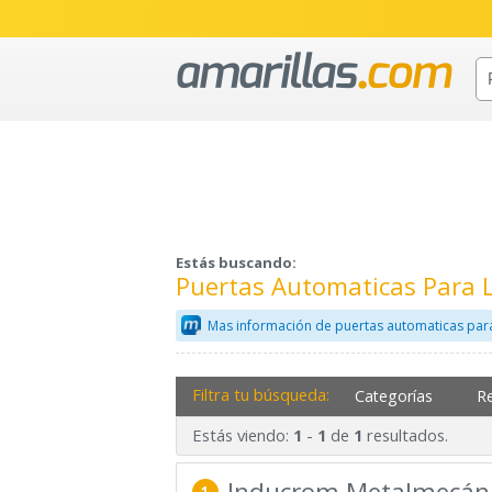
Estás buscando:
Puertas Automaticas Para 
Mas información de puertas automaticas para
Filtra tu búsqueda:
Categorías
R
Estás viendo:
-
de
resultados.
1
1
1
Inducrom Metalmecán
1