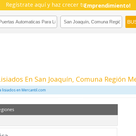
Regístrate aquí y haz crecer tu
Emprendimiento!
Lisiados En San Joaquín, Comuna Región M
 lisiados en Mercantil.com
egiones
ica