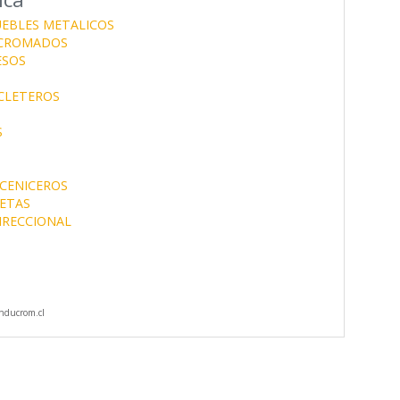
EBLES METALICOS
CROMADOS
ESOS
ICLETEROS
S
CENICEROS
LETAS
IRECCIONAL
nducrom.cl