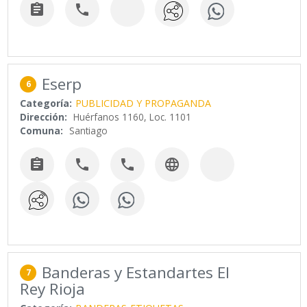


Eserp
6
Categoría:
PUBLICIDAD Y PROPAGANDA
Dirección:
Huérfanos 1160, Loc. 1101
Comuna:
Santiago




Banderas y Estandartes El
7
Rey Rioja