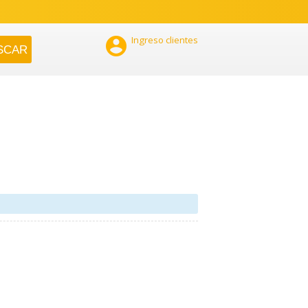

Ingreso clientes