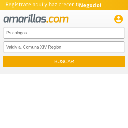
Regístrate aquí y haz crecer tu
Negocio!
Pyme!

Emprendimiento!