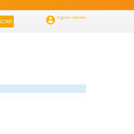

Ingreso clientes