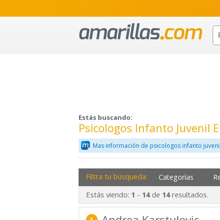
Estás buscando:
Psicologos Infanto Juvenil 
Mas información de psicologos infanto juveni
Filtra tu búsqueda:
Categorías
R
Estás viendo:
-
de
resultados.
1
14
14
Andrea Karstulovic.
1