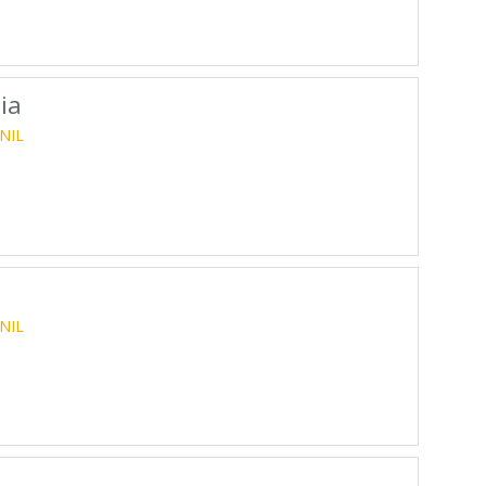
ia
NIL
NIL