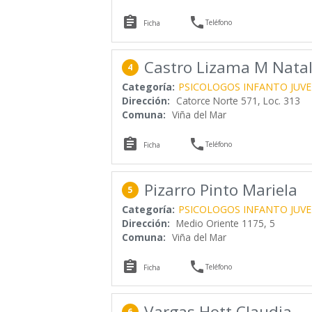


Teléfono
Ficha
Castro Lizama M Natal
4
Categoría:
PSICOLOGOS INFANTO JUVE
Dirección:
Catorce Norte 571, Loc. 313
Comuna:
Viña del Mar


Teléfono
Ficha
Pizarro Pinto Mariela
5
Categoría:
PSICOLOGOS INFANTO JUVE
Dirección:
Medio Oriente 1175, 5
Comuna:
Viña del Mar


Teléfono
Ficha
Vargas Hott Claudia
6