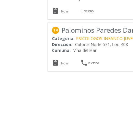


Teléfono
Ficha
Palominos Paredes Dan
14
Categoría:
PSICOLOGOS INFANTO JUVE
Dirección:
Catorce Norte 571, Loc. 408
Comuna:
Viña del Mar


Teléfono
Ficha