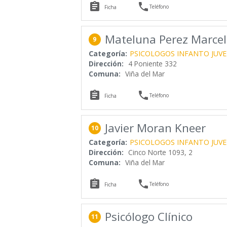


Teléfono
Ficha
Mateluna Perez Marce
9
Categoría:
PSICOLOGOS INFANTO JUVE
Dirección:
4 Poniente 332
Comuna:
Viña del Mar


Teléfono
Ficha
Javier Moran Kneer
10
Categoría:
PSICOLOGOS INFANTO JUVE
Dirección:
Cinco Norte 1093, 2
Comuna:
Viña del Mar


Teléfono
Ficha
Psicólogo Clínico
11