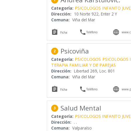
Categoría:
PSICOLOGOS INFANTO JUVE
Dirección:
10 Norte 922, Enter 2 Y
Comuna:
Viña del Mar



Teléfono
www.cr
Ficha
Psicoviña
2
Categoría:
PSICOLOGOS
PSICOLOGOS 
TERAPIA FAMILIAR Y DE PAREJAS
Dirección:
Libertad 269, Loc. 801
Comuna:
Viña del Mar



Teléfono
www.ps
Ficha
Salud Mental
3
Categoría:
PSICOLOGOS INFANTO JUVE
Dirección:
. .
Comuna:
Valparaíso