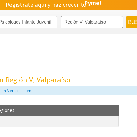
Regístrate aquí y haz crecer tu
Pyme!
Emprendimiento!
En Región V, Valparaíso
l en Mercantil.com
egiones