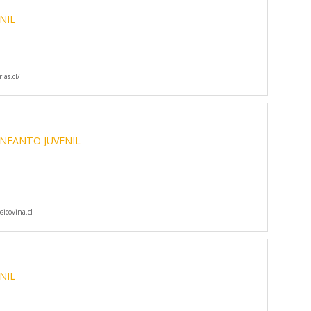
NIL
ias.cl/
INFANTO JUVENIL
icovina.cl
NIL