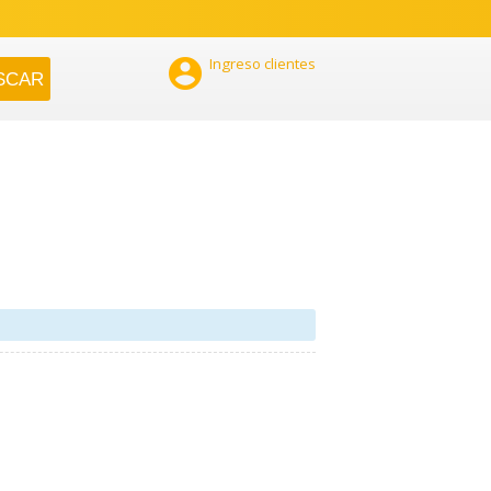

Ingreso clientes