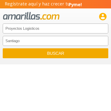
Regístrate aquí y haz crecer tu
Pyme!
Emprendimiento!
