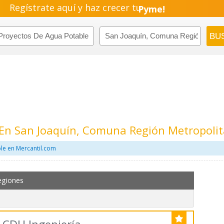
Regístrate aquí y haz crecer tu
Pyme!
Emprendimiento!
 En San Joaquín, Comuna Región Metropoli
le en Mercantil.com
egiones