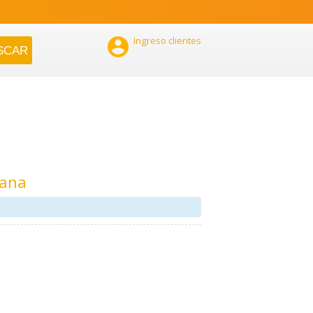

Ingreso clientes
tana