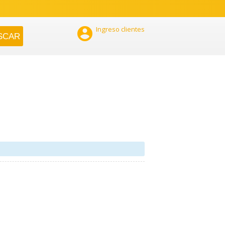

Ingreso clientes