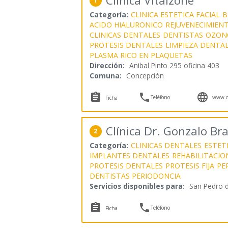
Clinica Vitalzone
1
Categoría:
CLINICA ESTETICA FACIAL
B
ACIDO HIALURONICO
REJUVENECIMIENT
CLINICAS DENTALES
DENTISTAS
OZON
PROTESIS DENTALES
LIMPIEZA DENTA
PLASMA RICO EN PLAQUETAS
Dirección:
Anibal Pinto 295 oficina 403
Comuna:
Concepción



Teléfono
www.cl
Ficha
Clínica Dr. Gonzalo Br
2
Categoría:
CLINICAS DENTALES
ESTET
IMPLANTES DENTALES
REHABILITACIO
PROTESIS DENTALES
PROTESIS FIJA
PE
DENTISTAS PERIODONCIA
Servicios disponibles para:
San Pedro d


Teléfono
Ficha