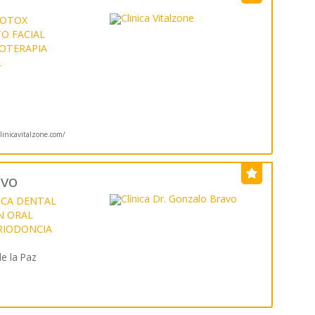
OTOX
O FACIAL
OTERAPIA
L
inicavitalzone.com/
avo
ICA DENTAL
N ORAL
RIODONCIA
e la Paz