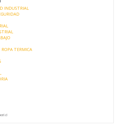
D INDUSTRIAL
EGURIDAD
RIAL
STRIAL
ABAJO
ROPA TERMICA
S
L
ORIA
cel.cl