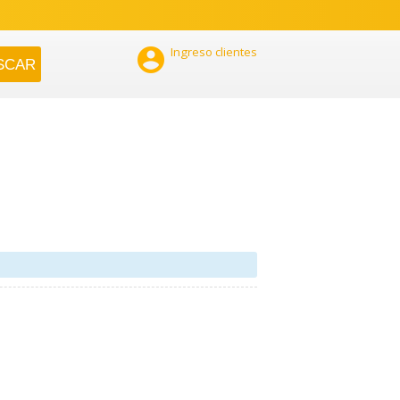

Ingreso clientes