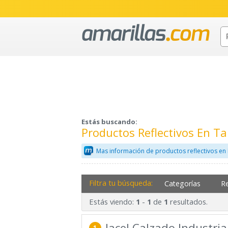
Estás buscando:
Productos Reflectivos En Ta
Mas información de productos reflectivos en
Filtra tu búsqueda:
Categorías
R
Estás viendo:
-
de
resultados.
1
1
1
Jacel Calzado Industria
1