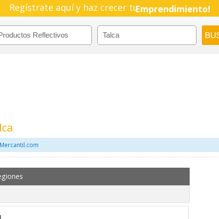
Regístrate aquí y haz crecer tu
Emprendimiento!
lca
 Mercantil.com
egiones
l