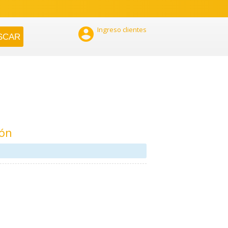

Ingreso clientes
ión