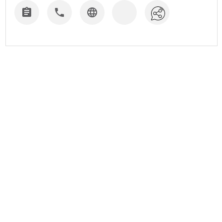


