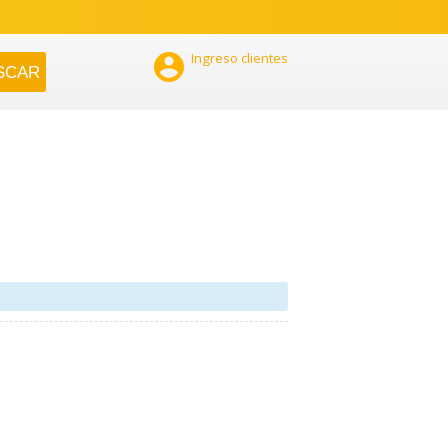

Ingreso clientes