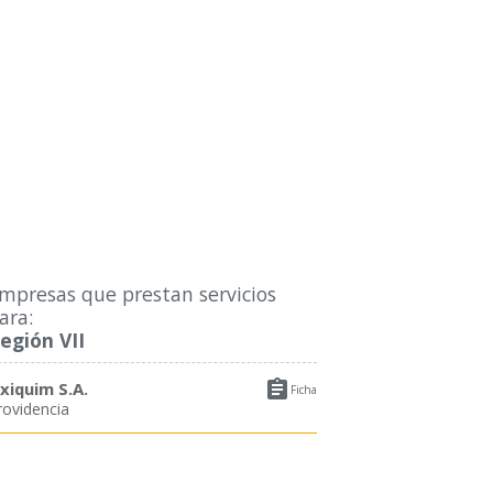
mpresas que prestan servicios
ara:
egión VII

xiquim S.A.
Ficha
rovidencia