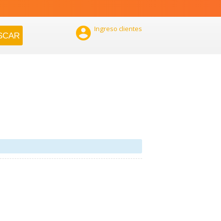

Ingreso clientes