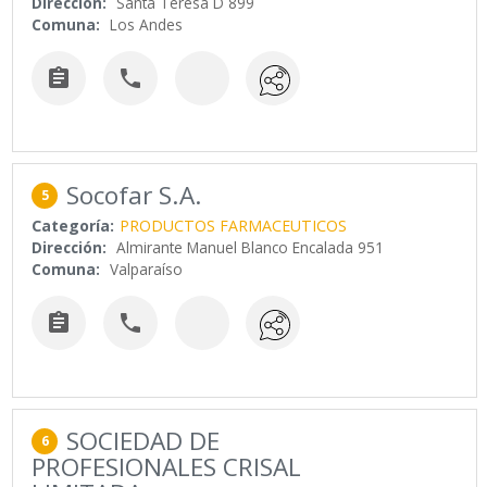
Dirección:
Santa Teresa D 899
Comuna:
Los Andes


Socofar S.A.
5
Categoría:
PRODUCTOS FARMACEUTICOS
Dirección:
Almirante Manuel Blanco Encalada 951
Comuna:
Valparaíso


SOCIEDAD DE
6
PROFESIONALES CRISAL