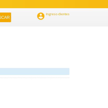

Ingreso clientes