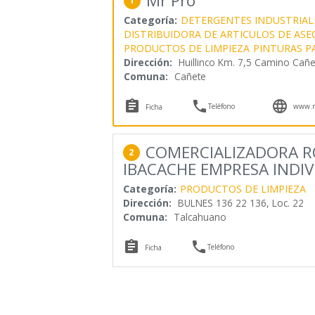
Mr Pro
1
Categoría:
DETERGENTES INDUSTRIAL
DISTRIBUIDORA DE ARTICULOS DE ASE
PRODUCTOS DE LIMPIEZA
PINTURAS P
Dirección:
Huillinco Km. 7,5 Camino Cañe
Comuna:
Cañete



Teléfono
www.m
Ficha
COMERCIALIZADORA R
2
IBACACHE EMPRESA INDI
Categoría:
PRODUCTOS DE LIMPIEZA
Dirección:
BULNES 136 22 136, Loc. 22
Comuna:
Talcahuano


Teléfono
Ficha