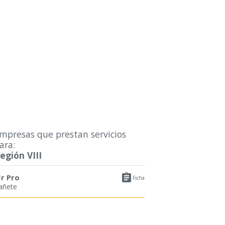
mpresas que prestan servicios
ara:
egión VIII

r Pro
Ficha
añete