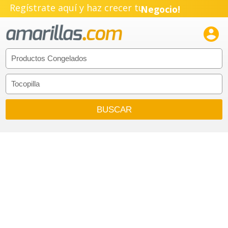
Regístrate aquí y haz crecer tu
Negocio!
Pyme!

Emprendimiento!