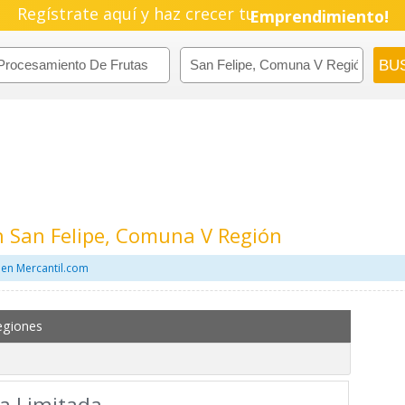
Regístrate aquí y haz crecer tu
Emprendimiento!
n San Felipe, Comuna V Región
 en Mercantil.com
egiones
a Limitada