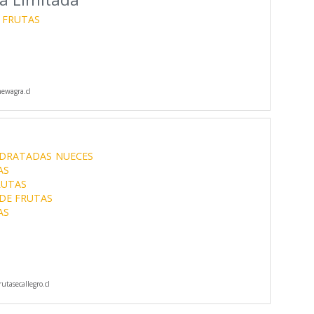
 FRUTAS
ewagra.cl
IDRATADAS
NUECES
AS
RUTAS
DE FRUTAS
AS
utasecallegro.cl