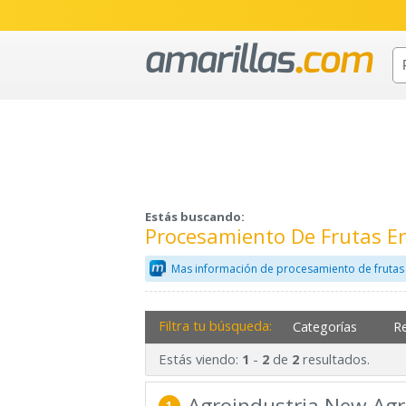
Estás buscando:
Procesamiento De Frutas E
Mas información de procesamiento de frutas
Filtra tu búsqueda:
Categorías
R
Estás viendo:
-
de
resultados.
1
2
2
Agroindustria New Agr
1