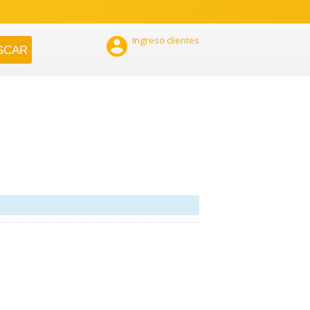

Ingreso clientes