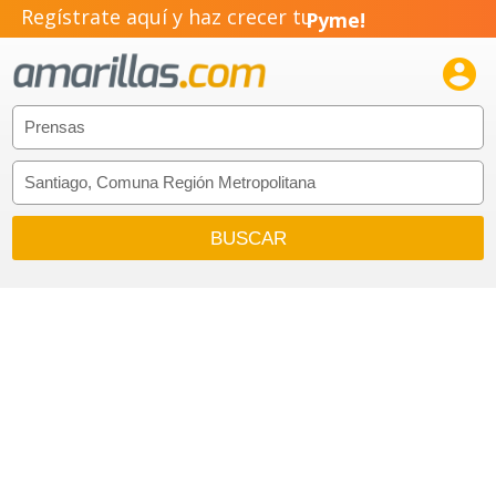
Regístrate aquí y haz crecer tu
Pyme!
Emprendimiento!
