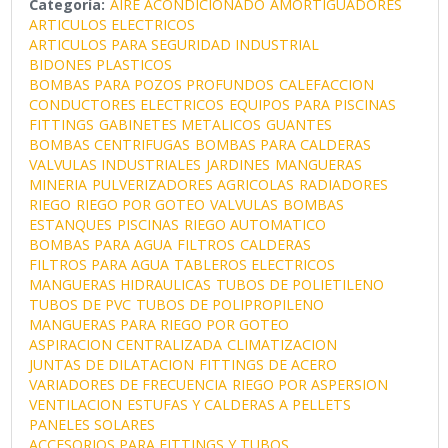
Categoría:
AIRE ACONDICIONADO
AMORTIGUADORES
ARTICULOS ELECTRICOS
ARTICULOS PARA SEGURIDAD INDUSTRIAL
BIDONES PLASTICOS
BOMBAS PARA POZOS PROFUNDOS
CALEFACCION
CONDUCTORES ELECTRICOS
EQUIPOS PARA PISCINAS
FITTINGS
GABINETES METALICOS
GUANTES
BOMBAS CENTRIFUGAS
BOMBAS PARA CALDERAS
VALVULAS INDUSTRIALES
JARDINES
MANGUERAS
MINERIA
PULVERIZADORES AGRICOLAS
RADIADORES
RIEGO
RIEGO POR GOTEO
VALVULAS
BOMBAS
ESTANQUES
PISCINAS
RIEGO AUTOMATICO
BOMBAS PARA AGUA
FILTROS
CALDERAS
FILTROS PARA AGUA
TABLEROS ELECTRICOS
MANGUERAS HIDRAULICAS
TUBOS DE POLIETILENO
TUBOS DE PVC
TUBOS DE POLIPROPILENO
MANGUERAS PARA RIEGO POR GOTEO
ASPIRACION CENTRALIZADA
CLIMATIZACION
JUNTAS DE DILATACION
FITTINGS DE ACERO
VARIADORES DE FRECUENCIA
RIEGO POR ASPERSION
VENTILACION
ESTUFAS Y CALDERAS A PELLETS
PANELES SOLARES
ACCESORIOS PARA FITTINGS Y TUBOS