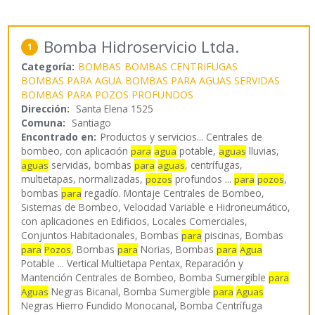
Bomba Hidroservicio Ltda.
1
Categoría:
BOMBAS
BOMBAS CENTRIFUGAS
BOMBAS PARA AGUA
BOMBAS PARA AGUAS SERVIDAS
BOMBAS PARA POZOS PROFUNDOS
Dirección:
Santa Elena 1525
Comuna:
Santiago
Encontrado en:
Productos y servicios...
Centrales de
bombeo, con aplicación
potable,
lluvias,
para
agua
aguas
servidas, bombas
, centrífugas,
aguas
para
aguas
multietapas, normalizadas,
profundos ...
,
pozos
para
pozos
bombas
regadío. Montaje Centrales de Bombeo,
para
Sistemas de Bombeo, Velocidad Variable e Hidroneumático,
con aplicaciones en Edificios, Locales Comerciales,
Conjuntos Habitacionales, Bombas
piscinas, Bombas
para
, Bombas
Norias, Bombas
para
Pozos
para
para
Agua
Potable ... Vertical Multietapa Pentax, Reparación y
Mantención Centrales de Bombeo, Bomba Sumergible
para
Negras Bicanal, Bomba Sumergible
Aguas
para
Aguas
Negras Hierro Fundido Monocanal, Bomba Centrífuga