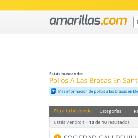
Estás buscando:
Pollos A Las Brasas En Sa
Mas información de pollos a las brasas en Me
Filtra tu búsqueda:
Categorías
R
Estás viendo:
-
de
resultados.
1
10
10
SOCIEDAD GALLEGUILL
1