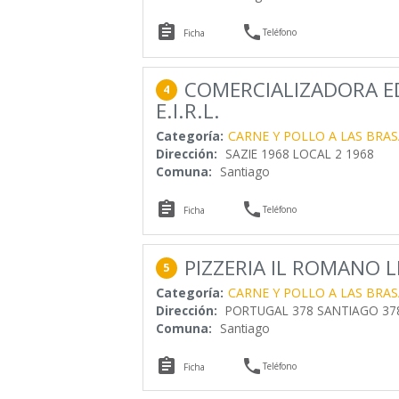


Teléfono
Ficha
COMERCIALIZADORA 
4
E.I.R.L.
Categoría:
CARNE Y POLLO A LAS BRAS
Dirección:
SAZIE 1968 LOCAL 2 1968
Comuna:
Santiago


Teléfono
Ficha
PIZZERIA IL ROMANO 
5
Categoría:
CARNE Y POLLO A LAS BRAS
Dirección:
PORTUGAL 378 SANTIAGO 37
Comuna:
Santiago


Teléfono
Ficha