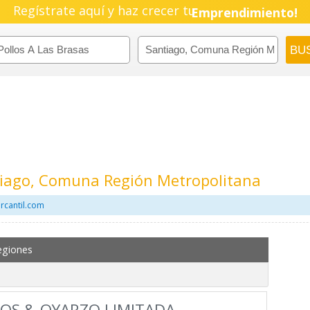
Regístrate aquí y haz crecer tu
Pyme!
Emprendimiento!
ntiago, Comuna Región Metropolitana
rcantil.com
egiones
OS & OYARZO LIMITADA