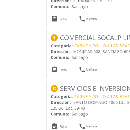
Dirección:
ECHAURREN 130 130
Comuna:
Santiago


Teléfono
Ficha
COMERCIAL SOCALP L
9
Categoría:
CARNE Y POLLO A LAS BRAS
Dirección:
MONJITAS 608, SANTIAGO 60
Comuna:
Santiago


Teléfono
Ficha
SERVICIOS E INVERSIO
10
Categoría:
CARNE Y POLLO A LAS BRAS
Dirección:
SANTO DOMINGO 1066 L35-36 
L35-36, Loc. 39-40
Comuna:
Santiago


Teléfono
Ficha