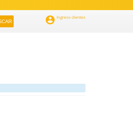

Ingreso clientes