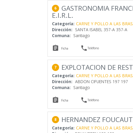
GASTRONOMIA FRANCI
6
E.I.R.L.
Categoría:
CARNE Y POLLO A LAS BRAS
Dirección:
SANTA ISABEL 357-A 357-A
Comuna:
Santiago


Teléfono
Ficha
EXPLOTACION DE REST
7
Categoría:
CARNE Y POLLO A LAS BRAS
Dirección:
ABDON CIFUENTES 197 197
Comuna:
Santiago


Teléfono
Ficha
HERNANDEZ FOUCAUT 
8
Categoría:
CARNE Y POLLO A LAS BRAS