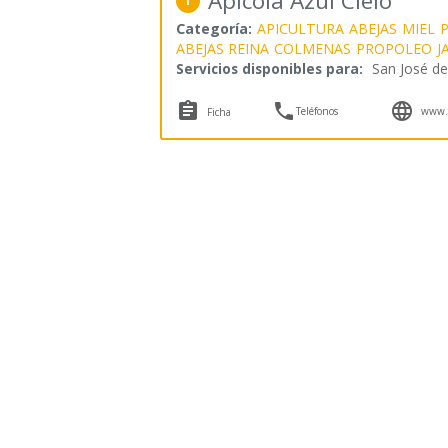
Apícola Azul Cielo
1
Categoría:
APICULTURA
ABEJAS
MIEL
P
ABEJAS REINA
COLMENAS
PROPOLEO
J
Servicios disponibles para:
San José d



Teléfonos
www.a
Ficha