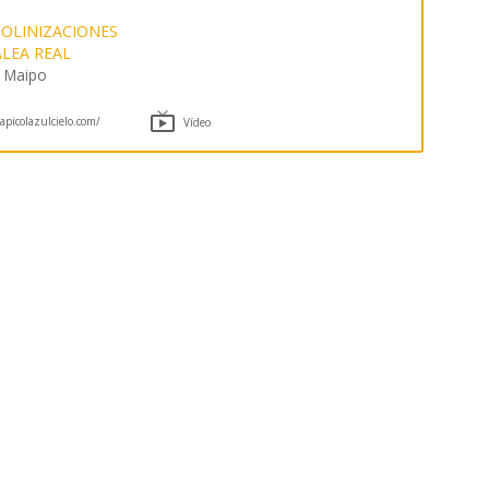
OLINIZACIONES
ALEA REAL
e Maipo

picolazulcielo.com/
Vídeo