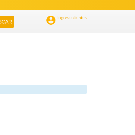

Ingreso clientes