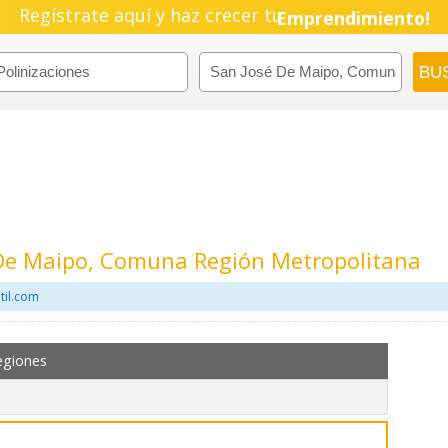
Regístrate aquí y haz crecer tu
Emprendimiento!
é De Maipo, Comuna Región Metropolitana
til.com
egiones