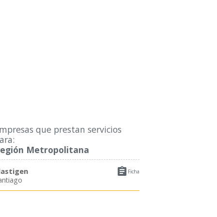
mpresas que prestan servicios
ara:
egión Metropolitana

lastigen
Ficha
antiago