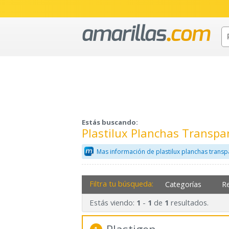
Estás buscando:
Plastilux Planchas Transp
Mas información de plastilux planchas transp
Filtra tu búsqueda:
Categorías
R
Estás viendo:
-
de
resultados.
1
1
1