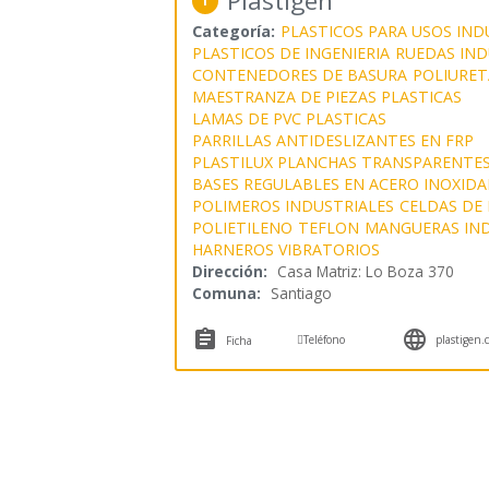
Plastigen
1
Categoría:
PLASTICOS PARA USOS IND
PLASTICOS DE INGENIERIA
RUEDAS IND
CONTENEDORES DE BASURA
POLIURE
MAESTRANZA DE PIEZAS PLASTICAS
LAMAS DE PVC PLASTICAS
PARRILLAS ANTIDESLIZANTES EN FRP
PLASTILUX PLANCHAS TRANSPARENTE
BASES REGULABLES EN ACERO INOXIDA
POLIMEROS INDUSTRIALES
CELDAS DE
POLIETILENO
TEFLON
MANGUERAS IND
HARNEROS VIBRATORIOS
Dirección:
Casa Matriz: Lo Boza 370
Comuna:
Santiago



Teléfono
plastigen.c
Ficha