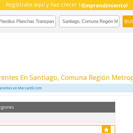
Pyme!
Regístrate aquí y haz crecer tu
Emprendimiento!
arentes En Santiago, Comuna Región Metrop
arentes en Mercantil.com
egiones