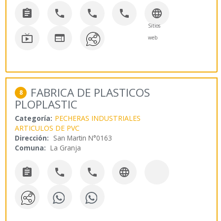





Sitios


web
FABRICA DE PLASTICOS
8
PLOPLASTIC
Categoría:
PECHERAS INDUSTRIALES
ARTICULOS DE PVC
Dirección:
San Martin N°0163
Comuna:
La Granja



