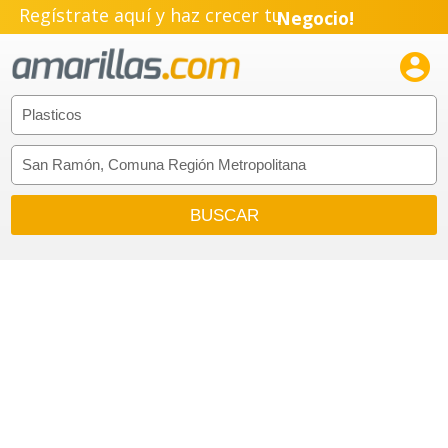
Regístrate aquí y haz crecer tu
Negocio!
Pyme!

Emprendimiento!