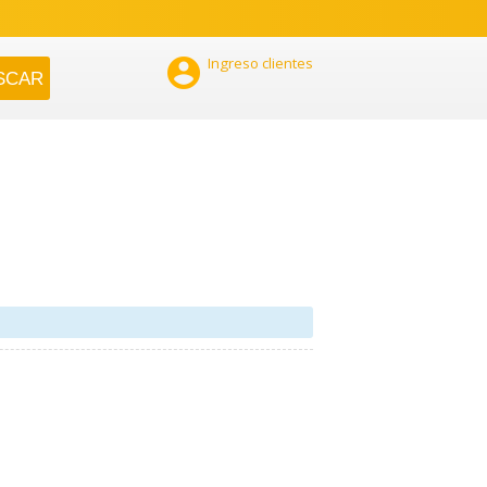

Ingreso clientes