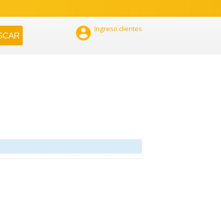

Ingreso clientes