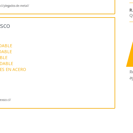
.cl/plegados-de-metal/
R
Q
xsco
DABLE
DABLE
BLE
IDABLE
ES EN ACERO
R
a
xsco.cl/