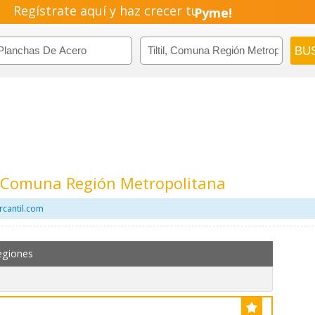
Regístrate aquí y haz crecer tu
Pyme!
Emprendimiento!
l, Comuna Región Metropolitana
rcantil.com
egiones