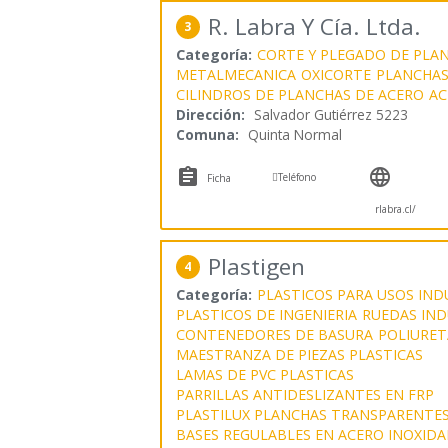
R. Labra Y Cía. Ltda.
3
Categoría:
CORTE Y PLEGADO DE PLA
METALMECANICA
OXICORTE
PLANCHAS
CILINDROS DE PLANCHAS DE ACERO
AC
Dirección:
Salvador Gutiérrez 5223
Comuna:
Quinta Normal



Teléfono
Ficha
rlabra.cl/
Plastigen
4
Categoría:
PLASTICOS PARA USOS IND
PLASTICOS DE INGENIERIA
RUEDAS IND
CONTENEDORES DE BASURA
POLIURE
MAESTRANZA DE PIEZAS PLASTICAS
LAMAS DE PVC PLASTICAS
PARRILLAS ANTIDESLIZANTES EN FRP
PLASTILUX PLANCHAS TRANSPARENTE
BASES REGULABLES EN ACERO INOXIDA