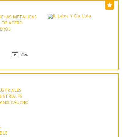
NCHAS METALICAS
 DE ACERO
EROS

Vídeo
USTRIALES
USTRIALES
TANO
CAUCHO
S
BLE