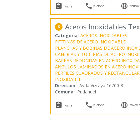



Teléfono
fbinox
Ficha
Aceros Inoxidables Te
6
Categoría:
ACEROS INOXIDABLES
FITTINGS DE ACERO INOXIDABLE
PLANCHAS Y BOBINAS DE ACERO INOXI
CAÑERIAS Y TUBERIAS DE ACERO INOXI
BARRAS REDONDAS EN ACERO INOXIDA
ANGULOS LAMINADOS EN ACERO INOX
PERFILES CUADRADOS Y RECTANGULAR
INOXIDABLE
Dirección:
Avda Vizcaya 16700-8
Comuna:
Pudahuel



Teléfono
www.te
Ficha