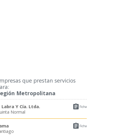
mpresas que prestan servicios
ara:
egión Metropolitana

. Labra Y Cía. Ltda.
Ficha
uinta Normal

ama
Ficha
antiago