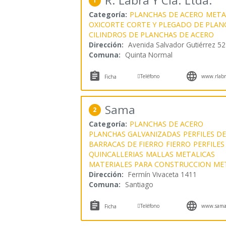
R. Labra Y Cía. Ltda.
1
Categoría:
PLANCHAS DE ACERO
META
OXICORTE
CORTE Y PLEGADO DE PLAN
CILINDROS DE PLANCHAS DE ACERO
Dirección:
Avenida Salvador Gutiérrez 5
Comuna:
Quinta Normal



Teléfono
www.rlabr
Ficha
Sama
2
Categoría:
PLANCHAS DE ACERO
PLANCHAS GALVANIZADAS
PERFILES D
BARRACAS DE FIERRO
FIERRO
PERFILES
QUINCALLERIAS
MALLAS METALICAS
MATERIALES PARA CONSTRUCCION
ME
Dirección:
Fermín Vivaceta 1411
Comuna:
Santiago



Teléfono
www.sama.
Ficha