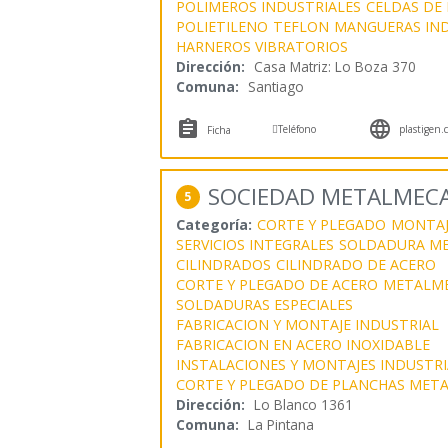
POLIMEROS INDUSTRIALES
CELDAS DE
POLIETILENO
TEFLON
MANGUERAS IND
HARNEROS VIBRATORIOS
Dirección:
Casa Matriz: Lo Boza 370
Comuna:
Santiago



Teléfono
plastigen.c
Ficha
SOCIEDAD METALMECAN
5
Categoría:
CORTE Y PLEGADO
MONTAJ
SERVICIOS INTEGRALES
SOLDADURA M
CILINDRADOS
CILINDRADO DE ACERO
CORTE Y PLEGADO DE ACERO
METALME
SOLDADURAS ESPECIALES
FABRICACION Y MONTAJE INDUSTRIAL
FABRICACION EN ACERO INOXIDABLE
INSTALACIONES Y MONTAJES INDUSTRI
CORTE Y PLEGADO DE PLANCHAS META
Dirección:
Lo Blanco 1361
Comuna:
La Pintana