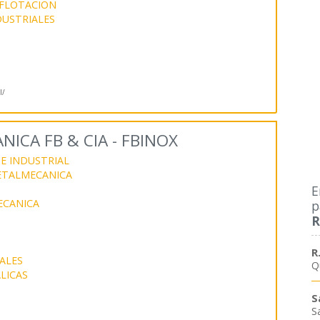
 FLOTACION
USTRIALES
l/
ICA FB & CIA - FBINOX
E INDUSTRIAL
ETALMECANICA
E
CANICA
p
R
R
ALES
Q
LICAS
S
S