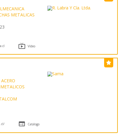
LMECANICA
CHAS METALICAS
223

a.cl
Vídeo
E ACERO
 METALICOS
TALCOM

cl/
Catálogo