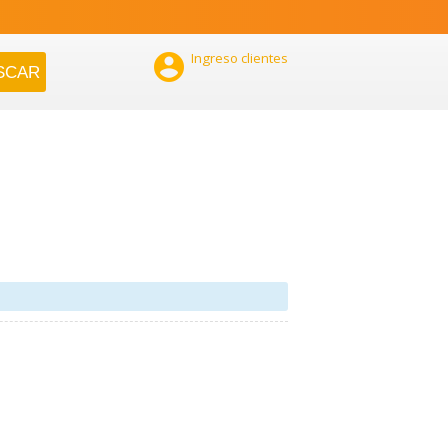

Ingreso clientes