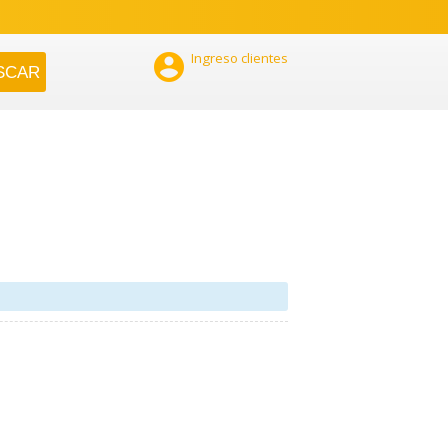

Ingreso clientes