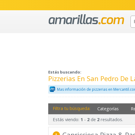
Estás buscando:
Pizzerias En San Pedro De L
Mas información de pizzerias en Mercantil.c
Filtra tu búsqueda:
Categorías
R
Estás viendo:
-
de
resultados.
1
2
2
Capricciosa Pizza & Pa
1