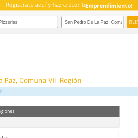
Regístrate aquí y haz crecer tu
Emprendimiento!
a Paz, Comuna VIII Región
om
egiones
sta