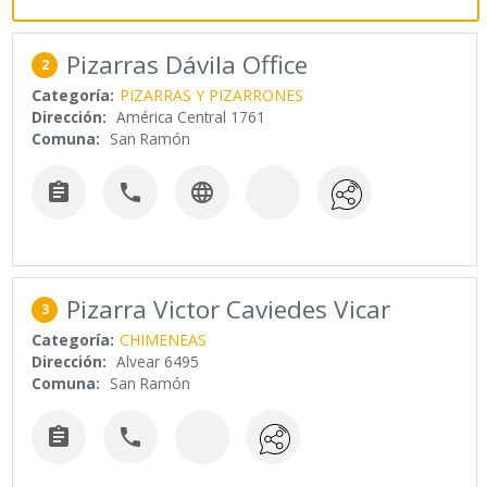
Pizarras Dávila Office
2
Categoría:
PIZARRAS Y PIZARRONES
Dirección:
América Central 1761
Comuna:
San Ramón



Pizarra Victor Caviedes Vicar
3
Categoría:
CHIMENEAS
Dirección:
Alvear 6495
Comuna:
San Ramón

