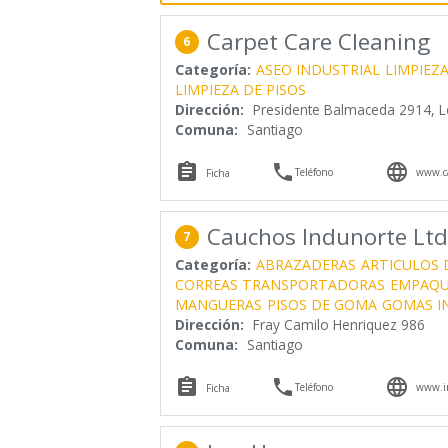
Carpet Care Cleaning
6
Categoría:
ASEO INDUSTRIAL
LIMPIEZ
LIMPIEZA DE PISOS
Dirección:
Presidente Balmaceda 2914, L
Comuna:
Santiago



Teléfono
www.ca
Ficha
Cauchos Indunorte Ltd
7
Categoría:
ABRAZADERAS
ARTICULOS 
CORREAS TRANSPORTADORAS
EMPAQU
MANGUERAS
PISOS DE GOMA
GOMAS I
Dirección:
Fray Camilo Henriquez 986
Comuna:
Santiago



Teléfono
www.in
Ficha