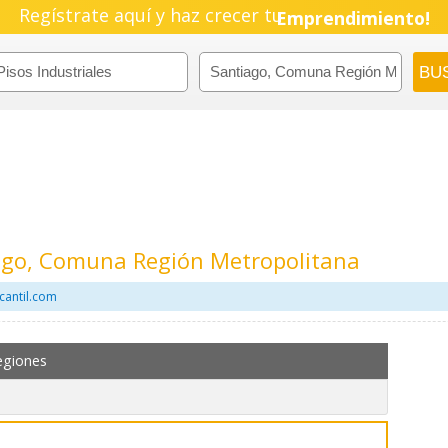
Regístrate aquí y haz crecer tu
Pyme!
Emprendimiento!
iago, Comuna Región Metropolitana
cantil.com
egiones