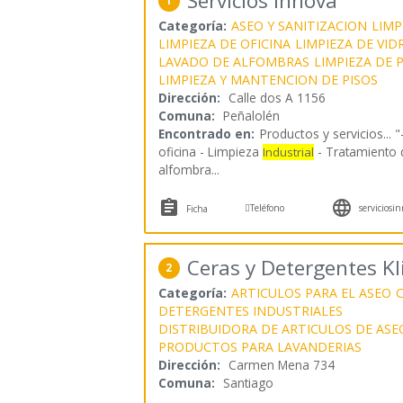
Servicios Innova
1
Categoría:
ASEO Y SANITIZACION
LIMP
LIMPIEZA DE OFICINA
LIMPIEZA DE VID
LAVADO DE ALFOMBRAS
LIMPIEZA DE 
LIMPIEZA Y MANTENCION DE PISOS
Dirección:
Calle dos A 1156
Comuna:
Peñalolén
Encontrado en:
Productos y servicios...
"
oficina - Limpieza
- Tratamiento
Industrial
alfombra
...



Teléfono
serviciosin
Ficha
Ceras y Detergentes K
2
Categoría:
ARTICULOS PARA EL ASEO
C
DETERGENTES INDUSTRIALES
DISTRIBUIDORA DE ARTICULOS DE ASE
PRODUCTOS PARA LAVANDERIAS
Dirección:
Carmen Mena 734
Comuna:
Santiago