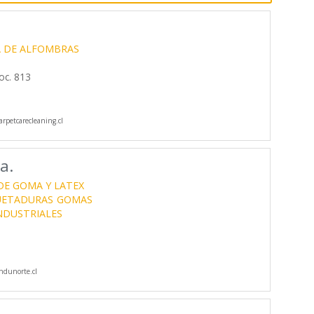
A DE ALFOMBRAS
oc. 813
rpetcarecleaning.cl
a.
DE GOMA Y LATEX
ETADURAS
GOMAS
NDUSTRIALES
dunorte.cl