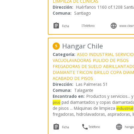
LIMPIEZA DE CLÍNICAS
Dirección:
Huérfanos 1160 of.1208 Sant
Comuna:
Santiago



Teléfono
www.cleanc
Ficha
Hangar Chile
5
Categoría:
ASEO INDUSTRIAL
SERVICI
VACUOLAVADORAS
PULIDO DE PISOS
FREGADORAS DE SUELO
ABRILLANTADO
DIAMANTE TRICON
BRILLO
COPA DIA
ACABADO DE PISOS
Dirección:
Las Palmeras 51
Comuna:
Talagante
Encontrado en:
Productos y servicios...
y
pad diamantados y copas diamantada
piso
de pisos ... Máquinas de limpieza
industrial
fregadoras, hidrolavadoras, aspiradoras, 



Teléfono
hangar
Ficha