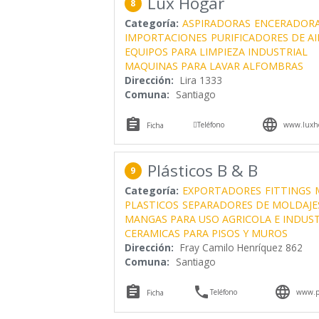
Lux Hogar
8
Categoría:
ASPIRADORAS
ENCERADORA
IMPORTACIONES
PURIFICADORES DE AI
EQUIPOS PARA LIMPIEZA INDUSTRIAL
MAQUINAS PARA LAVAR ALFOMBRAS
Dirección:
Lira 1333
Comuna:
Santiago



Teléfono
www.luxho
Ficha
Plásticos B & B
9
Categoría:
EXPORTADORES
FITTINGS
PLASTICOS
SEPARADORES DE MOLDAJE
MANGAS PARA USO AGRICOLA E INDUST
CERAMICAS PARA PISOS Y MUROS
Dirección:
Fray Camilo Henríquez 862
Comuna:
Santiago



Teléfono
www.pl
Ficha