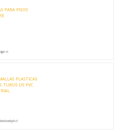
S PARA PISOS
RE
gar.cl
MALLAS PLASTICAS
S
TUBOS DE PVC
RIAL
asticosbyb.cl