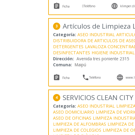



Teléfono
klimper.cl
Ficha
Artículos de Limpieza 
3
Categoría:
ASEO INDUSTRIAL
ARTICUL
DISTRIBUIDORA DE ARTICULOS DE ASE
DETERGENTES
LAVALOZA CONCENTRA
DESINFECTANTES
HIGIENE INDUSTRIAL
Dirección:
Avenida tres poniente 2315
Comuna:
Maipú



Teléfono
www.li
Ficha
SERVICIOS CLEAN CITY
4
Categoría:
ASEO INDUSTRIAL
LIMPIEZA
ASEO DOMICILIARIO
LIMPIEZA DE VIDR
ASEO DE OFICINAS
LIMPIEZA INDUSTRI
LIMPIEZA DE ALFOMBRAS
LIMPIEZA DE
LIMPIEZA DE COLEGIOS
LIMPIEZA DE O