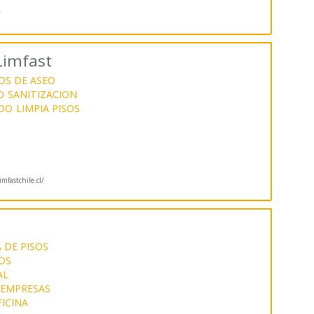
/
Limfast
OS DE ASEO
O
SANITIZACION
DO
LIMPIA PISOS
mfastchile.cl/
 DE PISOS
IOS
AL
 EMPRESAS
FICINA