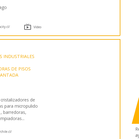
iago

ity.cl/
Vídeo
OS INDUSTRIALES
RAS DE PISOS
MANTADA
 cristalizadores de
s para micropulido
, barredoras,
limpiadoras
...
R
chile.cl/
a