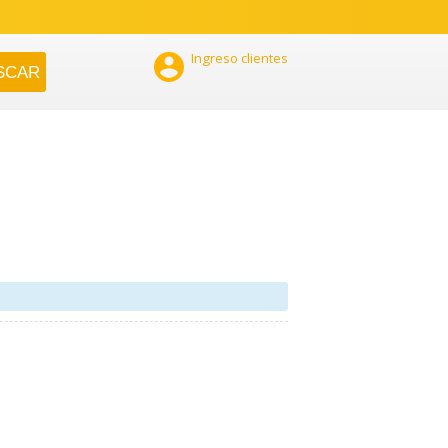

Ingreso clientes