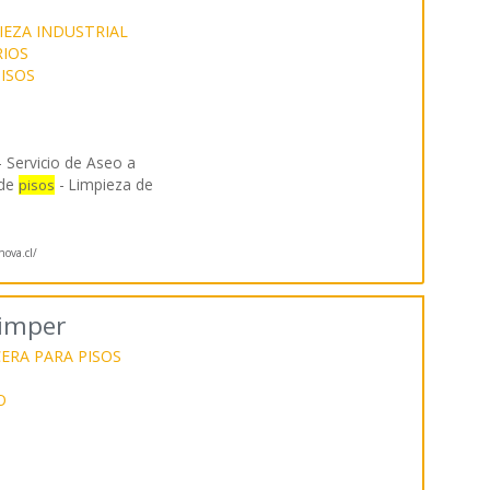
IEZA INDUSTRIAL
RIOS
PISOS
- Servicio de Aseo a
 de
- Limpieza de
pisos
nova.cl/
limper
ERA PARA PISOS
O