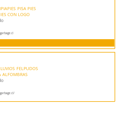
PIAPIES
PISA PIES
PIES CON LOGO
do
arbage.cl
ILUVIOS
FELPUDOS
A
ALFOMBRAS
do
arbage.cl/