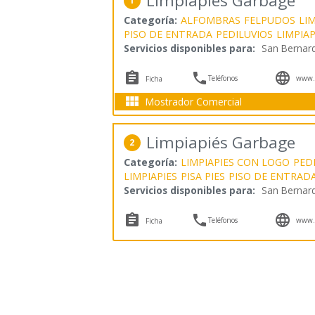
Limpiapiés Garbage
1
Categoría:
ALFOMBRAS
FELPUDOS
LIM
PISO DE ENTRADA
PEDILUVIOS
LIMPIA
Servicios disponibles para:
San Bernar



Teléfonos
www.g
Ficha

Mostrador Comercial
Limpiapiés Garbage
2
Categoría:
LIMPIAPIES CON LOGO
PED
LIMPIAPIES
PISA PIES
PISO DE ENTRAD
Servicios disponibles para:
San Bernar



Teléfonos
www.g
Ficha