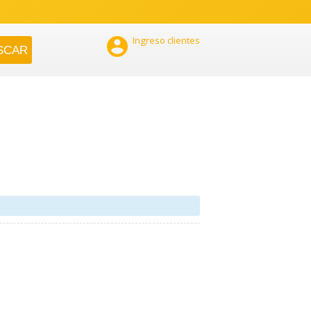

Ingreso clientes