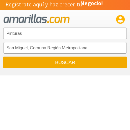
Regístrate aquí y haz crecer tu
Negocio!
Pyme!

Emprendimiento!