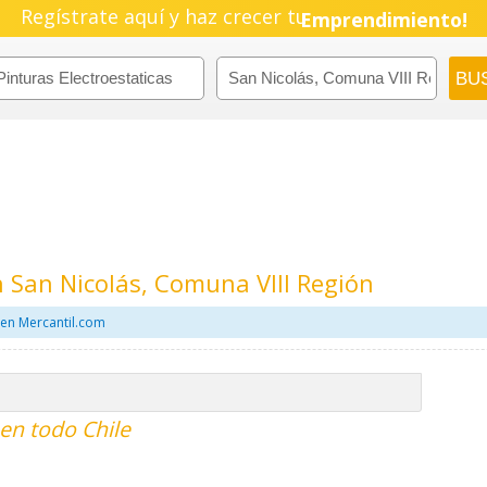
Regístrate aquí y haz crecer tu
Pyme!
Emprendimiento!
n San Nicolás, Comuna VIII Región
 en Mercantil.com
 en todo Chile