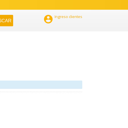

Ingreso clientes