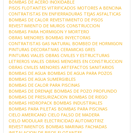
BOMBAS DE ACERO INOXIDABLE
PISOS FLOTANTES VITRIFICADOS
MOTORES A BENCINA
CONTRATISTAS EN ENFIERRADURAS
TEJAS ASFALTICAS
BOMBAS DE CALOR
REVESTIMIENTO DE PISOS
REVESTIMIENTO DE MUROS
CONSTRUCCION
BOMBAS PARA HORMIGON Y MORTERO
OBRAS MENORES
BOMBAS INYECTORAS
CONTRATISTAS GAS NATURAL
BOMBEO DE HORMIGON
PINTURAS DECORATIVAS
CERAMICAS GRES
PINTURAS VIALES
OBRAS CIVILES Y ESTRUCTURAS
LETREROS VIALES
OBRAS MENORES EN CONSTRUCCION
OBRAS CIVILES MENORES
ARTEFACTOS SANITARIOS
BOMBAS DE AGUA
BOMBAS DE AGUA PARA POZOS
BOMBAS DE AGUA SUMERGIBLES
BOMBAS DE CALOR PARA PISCINAS
BOMBAS DE DRENAJE
BOMBAS DE POZO PROFUNDO
BOMBAS DE PRESURIZACION
BOMBAS DE RIEGO
BOMBAS HIDROPACK
BOMBAS INDUSTRIALES
BOMBAS PARA PILETAS
BOMBAS PARA PISCINAS
CIELO AMERICANO
CIELO FALSO DE MADERA
CIELO MODULAR
ELECTRICIDAD AUTOMOTRIZ
REVESTIMIENTOS
BOMBAS MARINAS
FACHADAS
INSTALACION DE PISOS FLOTANTES