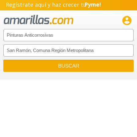
Regístrate aquí y haz crecer tu
Pyme!
Emprendimiento!
