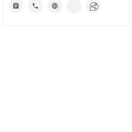


